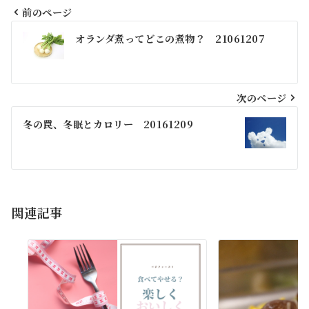
前のページ
投
オランダ煮ってどこの煮物？ 21061207
稿
ナ
ビ
次のページ
ゲ
冬の罠、冬眠とカロリー 20161209
ー
シ
ョ
関連記事
ン