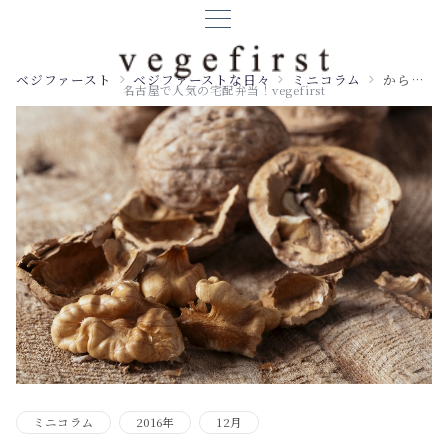
ベジファースト
ベジファーストな日々
ミニコラム
からだの中で作れない油、オメガ3 201601208
名古屋で人気の宅配弁当！vegefirst
ミニコラム
2016年
12月