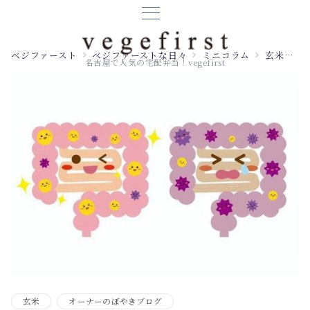
ベジファースト
ベジファーストな日々
ミニコラム
玄米
自
名古屋で人気の宅配弁当！vegefirst
玄米
オーナーのぼやきブログ