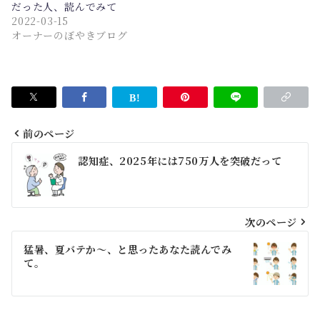
だった人、読んでみて
2022-03-15
オーナーのぼやきブログ
前のページ
投
認知症、2025年には750万人を突破だって
稿
ナ
ビ
次のページ
ゲ
猛暑、夏バテか〜、と思ったあなた読んでみ
て。
ー
シ