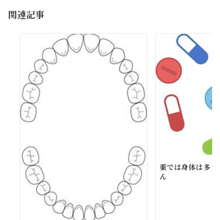
ョ
関連記事
ン
薬では身体は多く
ん