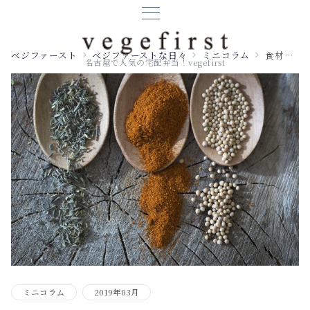
ベジファースト
ベジファーストな日々
ミニコラム
食材のコラム： カレー
名古屋で人気の宅配弁当！vegefirst
ミニコラム
2019年03月