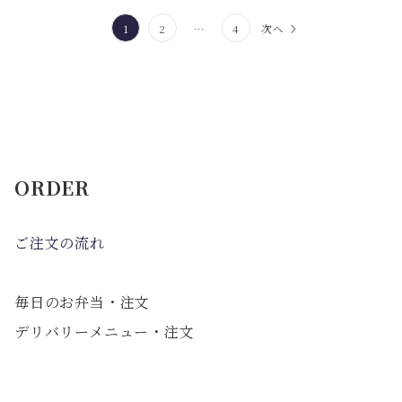
投
1
2
…
4
次へ
稿
の
ペ
ー
ジ
ORDER
送
り
ご注文の流れ
毎日のお弁当・注文
デリバリーメニュー・注文