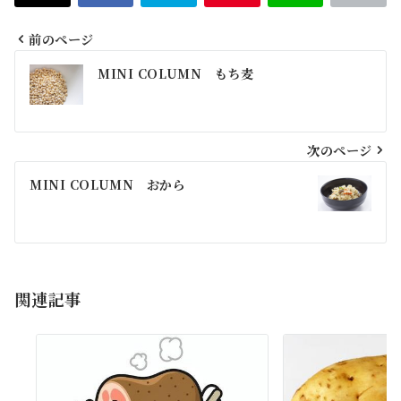
前のページ
投
MINI COLUMN もち麦
稿
ナ
ビ
次のページ
ゲ
MINI COLUMN おから
ー
シ
ョ
関連記事
ン