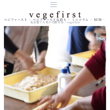
ベジファースト
ベジファーストな日々
ミニコラム
MINI COLUMN ご報告
名古屋で人気の宅配弁当！vegefirst