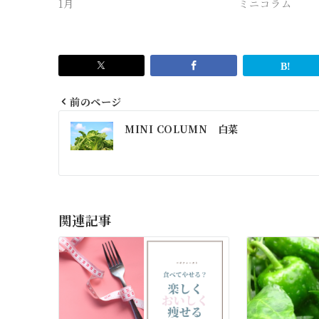
1月
ミニコラム
前のページ
投
MINI COLUMN 白菜
稿
ナ
ビ
ゲ
関連記事
ー
シ
ョ
ン